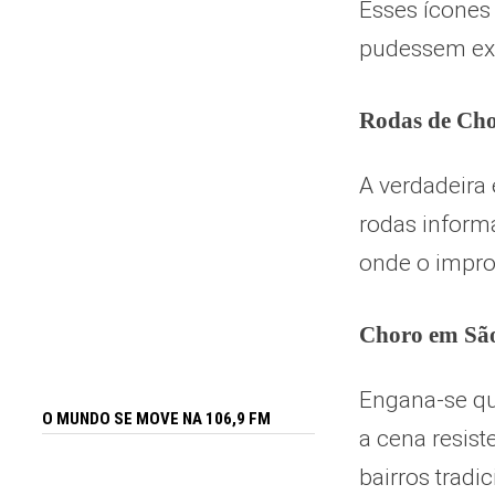
Esses ícones
pudessem exi
Rodas de Ch
A verdadeira 
rodas informa
onde o impro
Choro em São
Engana-se qu
O MUNDO SE MOVE NA 106,9 FM
a cena resist
bairros tradic