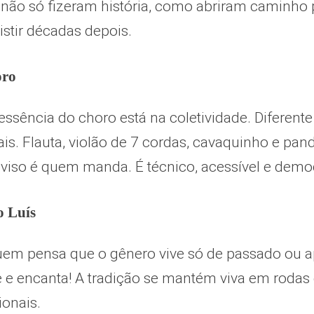
 não só fizeram história, como abriram caminho
stir décadas depois.
oro
essência do choro está na coletividade. Diferente
is. Flauta, violão de 7 cordas, cavaquinho e pa
viso é quem manda. É técnico, acessível e democ
 Luís
em pensa que o gênero vive só de passado ou ap
e e encanta! A tradição se mantém viva em rodas
ionais.