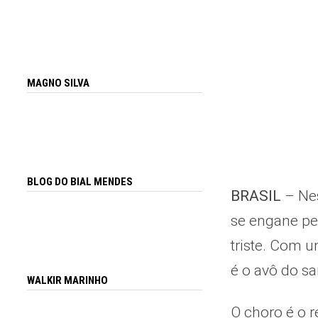
MAGNO SILVA
BLOG DO BIAL MENDES
BRASIL
– Nes
se engane pel
triste. Com u
é o avô do s
WALKIR MARINHO
O choro é o 