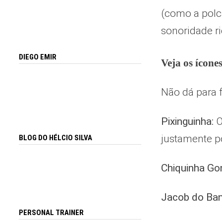
(como a polca
sonoridade ri
DIEGO EMIR
Veja os ícone
Não dá para 
Pixinguinha:
O
justamente po
BLOG DO HÉLCIO SILVA
Chiquinha Go
Jacob do Ban
PERSONAL TRAINER