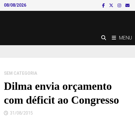
Skip
08/08/2026
to
content
MENU
SEM CATEGORIA
Dilma envia orçamento
com déficit ao Congresso
31/08/2015