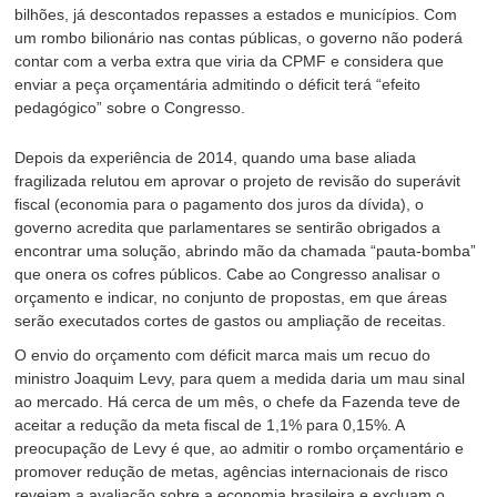
bilhões, já descontados repasses a estados e municípios. Com
um rombo bilionário nas contas públicas, o governo não poderá
contar com a verba extra que viria da CPMF e considera que
enviar a peça orçamentária admitindo o déficit terá “efeito
pedagógico” sobre o Congresso.
Depois da experiência de 2014, quando uma base aliada
fragilizada relutou em aprovar o projeto de revisão do superávit
fiscal (economia para o pagamento dos juros da dívida), o
governo acredita que parlamentares se sentirão obrigados a
encontrar uma solução, abrindo mão da chamada “pauta-bomba”
que onera os cofres públicos. Cabe ao Congresso analisar o
orçamento e indicar, no conjunto de propostas, em que áreas
serão executados cortes de gastos ou ampliação de receitas.
O envio do orçamento com déficit marca mais um recuo do
ministro Joaquim Levy, para quem a medida daria um mau sinal
ao mercado. Há cerca de um mês, o chefe da Fazenda teve de
aceitar a redução da meta fiscal de 1,1% para 0,15%. A
preocupação de Levy é que, ao admitir o rombo orçamentário e
promover redução de metas, agências internacionais de risco
revejam a avaliação sobre a economia brasileira e excluam o