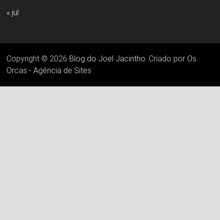
« jul
Copyright © 2026
Blog do Joel Jacintho
. Criado por
Os
Orcas - Agência de Sites
.