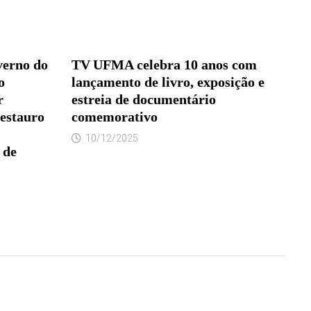
verno do
TV UFMA celebra 10 anos com
o
lançamento de livro, exposição e
r
estreia de documentário
restauro
comemorativo
10/12/2025
 de