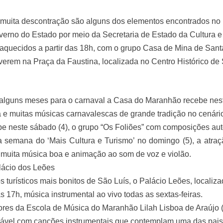
muita descontração são alguns dos elementos encontrados no p
erno do Estado por meio da Secretaria de Estado da Cultura e T
aquecidos a partir das 18h, com o grupo Casa de Mina de Santa
iverem na Praça da Faustina, localizada no Centro Histórico d
lguns meses para o carnaval a Casa do Maranhão recebe nesta qu
e muitas músicas carnavalescas de grande tradição no cenário
be neste sábado (4), o grupo “Os Foliões” com composições auto
a semana do ‘Mais Cultura e Turismo’ no domingo (5), a atraç
 muita música boa e animação ao som de voz e violão.
lácio dos Leões
turísticos mais bonitos de São Luís, o Palácio Leões, localiza
as 17h, música instrumental ao vivo todas as sextas-feiras.
ores da Escola de Música do Maranhão Lilah Lisboa de Araújo (
ável com canções instrumentais que contemplam uma das paisa