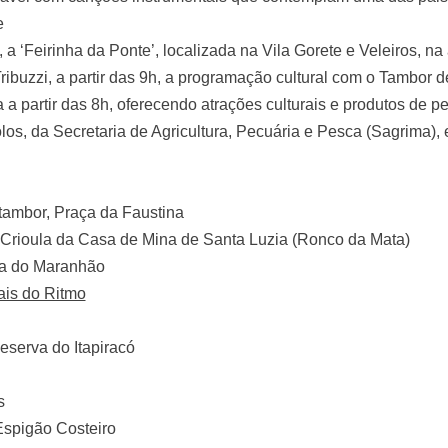
e
 a ‘Feirinha da Ponte’, localizada na Vila Gorete e Veleiros, 
ibuzzi, a partir das 9h, a programação cultural com o Tambor d
 a partir das 8h, oferecendo atrações culturais e produtos de 
s, da Secretaria de Agricultura, Pecuária e Pesca (Sagrima), e
tambor, Praça da Faustina
e Crioula da Casa de Mina de Santa Luzia (Ronco da M
sa do Maranhão
ais do Ritmo
eserva do Itapiracó
s
Espigão Costeiro