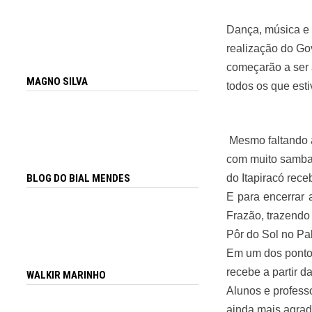
Dança, música e 
realização do Gov
começarão a ser 
MAGNO SILVA
todos os que est
Mesmo faltando a
com muito samba 
do Itapiracó rece
BLOG DO BIAL MENDES
E para encerrar 
Frazão, trazendo
Pôr do Sol no Pa
Em um dos pontos 
recebe a partir d
WALKIR MARINHO
Alunos e profess
ainda mais agrad