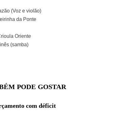
a Frazão (Voz e violão)
eirinha da Ponte
 Crioula Oriente
o chinês (samba)
BÉM PODE GOSTAR
rçamento com déficit