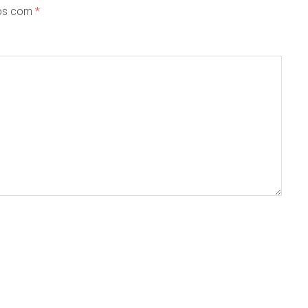
dos com
*