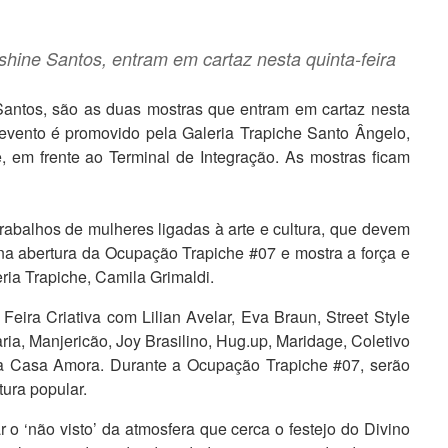
hine Santos, entram em cartaz nesta quinta-feira
antos, são as duas mostras que entram em cartaz nesta
 evento é promovido pela Galeria Trapiche Santo Ângelo,
, em frente ao Terminal de Integração. As mostras ficam
rabalhos de mulheres ligadas à arte e cultura, que devem
 na abertura da Ocupação Trapiche #07 e mostra a força e
ria Trapiche, Camila Grimaldi.
ira Criativa com Lilian Avelar, Eva Braun, Street Style
ria, Manjericão, Joy Brasilino, Hug.up, Maridage, Coletivo
sa Casa Amora. Durante a Ocupação Trapiche #07, serão
ura popular.
r o ‘não visto’ da atmosfera que cerca o festejo do Divino