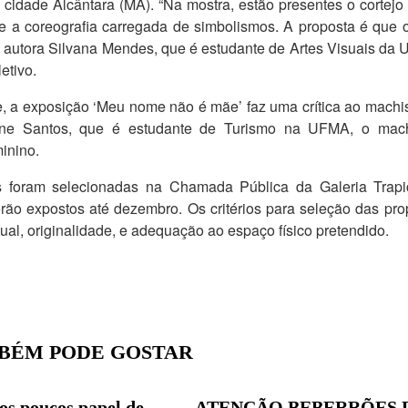
a cidade Alcântara (MA). “Na mostra, estão presentes o cortejo
 e a coreografia carregada de simbolismos. A proposta é que 
 a autora Silvana Mendes, que é estudante de Artes Visuais d
etivo.
e, a exposição ‘Meu nome não é mãe’ faz uma crítica ao machi
ine Santos, que é estudante de Turismo na UFMA, o mach
inino.
 foram selecionadas na Chamada Pública da Galeria Trapic
erão expostos até dezembro. Os critérios para seleção das pr
tual, originalidade, e adequação ao espaço físico pretendido.
BÉM PODE GOSTAR
os poucos papel de
ATENÇÃO BEBERRÕES 