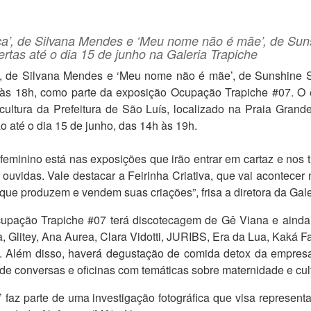
ça’, de Silvana Mendes e ‘Meu nome não é mãe’, de Suns
ertas até o dia 15 de junho na Galeria Trapiche
’, de Silvana Mendes e ‘Meu nome não é mãe’, de Sunshine S
), às 18h, como parte da exposição Ocupação Trapiche #07. O
ultura da Prefeitura de São Luís, localizado na Praia Grande
ão até o dia 15 de junho, das 14h às 19h.
feminino está nas exposições que irão entrar em cartaz e nos t
 ouvidas. Vale destacar a Feirinha Criativa, que vai acontecer
que produzem e vendem suas criações”, frisa a diretora da Gale
upação Trapiche #07 terá discotecagem de Gê Viana e ainda Fe
 Glitey, Ana Aurea, Clara Vidotti, JURIBS, Era da Lua, Kaká Fa
a. Além disso, haverá degustação de comida detox da empre
de conversas e oficinas com temáticas sobre maternidade e cult
 faz parte de uma investigação fotográfica que visa representa