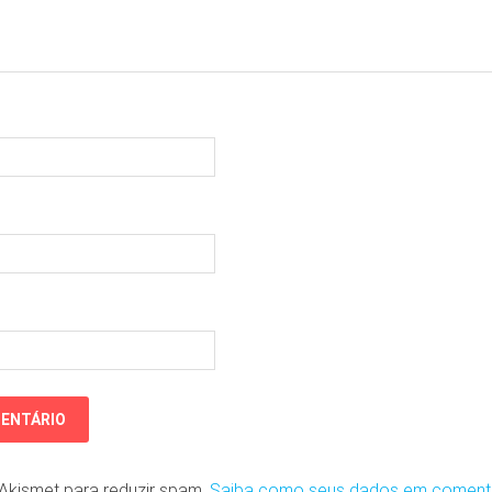
o Akismet para reduzir spam.
Saiba como seus dados em coment