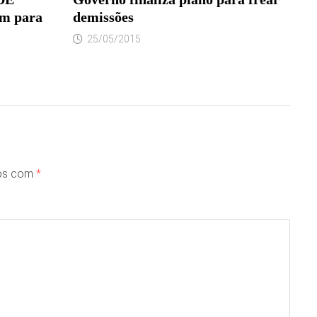
m para
demissões
25/05/2015
dos com
*