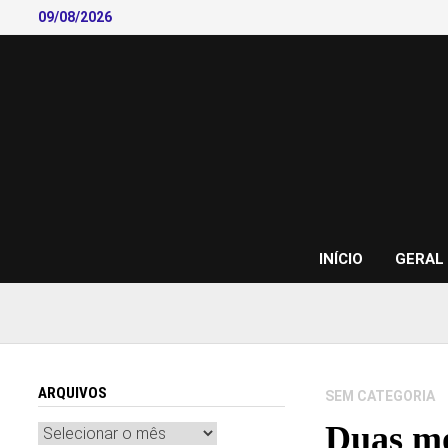
Skip
09/08/2026
to
content
INÍCIO
GERAL
ARQUIVOS
SEM CATEGORIA
Duas mo
Arquivos