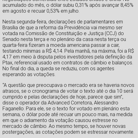
acumulado do mês, o dólar subiu 0,31% após avançar 8,45%
em agosto e recuar 0,53% em julho.
Nesta segunda-feira, declarações de parlamentares em
Brasília de que a reforma da Previdência vai mesmo ser
votada na Comissão de Constituição e Justiça (CCJ) do
Senado nesta terça e no plenário da casa nesta terça ou
quarta-feira fizeram a moeda americana passar a cair,
testando mínimas a R$ 4,14. Pela manhã, na máxima, foi a R$
4,17 em meio à disputa pelos investidores pela definição da
Ptax, referencial usado em contratos de câmbio e balanços.
No final do dia, a queda se reduziu, com os agentes
esperando as votações.
“A questão que preocupava o mercado era se haveria novos
atrasos, se o cronograma de votar o texto até o dia 10 será
cumprido e pelas declarações de hoje, parece que sim”,
disse o operador da Advanced Corretora, Alessandro
Faganello. Para ele, se o texto for votado em plenário esta
semana, o dólar pode até recuar um pouco mais, na medida
em que o adiamento da votação causou estresse no
mercado de câmbio. Ao mesmo tempo, se houver novas
postergações, as cotações podem se estressar novamente.