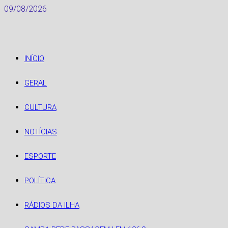
Skip
09/08/2026
to
content
INÍCIO
GERAL
CULTURA
NOTÍCIAS
ESPORTE
POLÍTICA
RÁDIOS DA ILHA