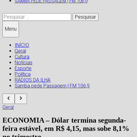
SAMBA PEDE PASSAGEM | FM 106,9
Pesquisar
por:
Menu
INÍCIO
Geral
Cultura
Notícias
Esporte
Política
RÁDIOS DA ILHA
Samba pede Passagem | FM 106,9
Geral
ECONOMIA – Dólar termina segunda-
feira estável, em R$ 4,15, mas sobe 8,1%
no trimestre