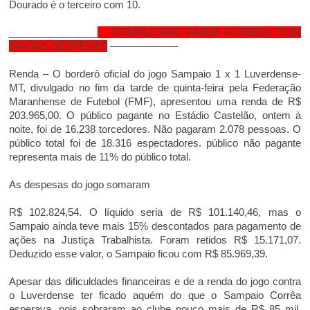
Dourado é o terceiro com 10.
________________
_ COMPLICADO FAZER FUTEBOL COM
TANTAS DESPESAS
——————–
Renda – O borderô oficial do jogo Sampaio 1 x 1 Luverdense-
MT, divulgado no fim da tarde de quinta-feira pela Federação
Maranhense de Futebol (FMF), apresentou uma renda de R$
203.965,00. O público pagante no Estádio Castelão, ontem à
noite, foi de 16.238 torcedores. Não pagaram 2.078 pessoas. O
público total foi de 18.316 espectadores. público não pagante
representa mais de 11% do público total.
As despesas do jogo somaram
R$ 102.824,54. O líquido seria de R$ 101.140,46, mas o
Sampaio ainda teve mais 15% descontados para pagamento de
ações na Justiça Trabalhista. Foram retidos R$ 15.171,07.
Deduzido esse valor, o Sampaio ficou com R$ 85.969,39.
Apesar das dificuldades financeiras e de a renda do jogo contra
o Luverdense ter ficado aquém do que o Sampaio Corrêa
esperava, pois sobraram ao clube pouco mais de R$ 85 mil,