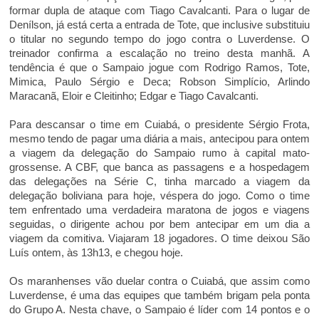
formar dupla de ataque com Tiago Cavalcanti. Para o lugar de
Denílson, já está certa a entrada de Tote, que inclusive substituiu
o titular no segundo tempo do jogo contra o Luverdense. O
treinador confirma a escalação no treino desta manhã. A
tendência é que o Sampaio jogue com Rodrigo Ramos, Tote,
Mimica, Paulo Sérgio e Deca; Robson Simplício, Arlindo
Maracanã, Eloir e Cleitinho; Edgar e Tiago Cavalcanti.
Para descansar o time em Cuiabá, o presidente Sérgio Frota,
mesmo tendo de pagar uma diária a mais, antecipou para ontem
a viagem da delegação do Sampaio rumo à capital mato-
grossense. A CBF, que banca as passagens e a hospedagem
das delegações na Série C, tinha marcado a viagem da
delegação boliviana para hoje, véspera do jogo. Como o time
tem enfrentado uma verdadeira maratona de jogos e viagens
seguidas, o dirigente achou por bem antecipar em um dia a
viagem da comitiva. Viajaram 18 jogadores. O time deixou São
Luís ontem, às 13h13, e chegou hoje.
Os maranhenses vão duelar contra o Cuiabá, que assim como
Luverdense, é uma das equipes que também brigam pela ponta
do Grupo A. Nesta chave, o Sampaio é líder com 14 pontos e o