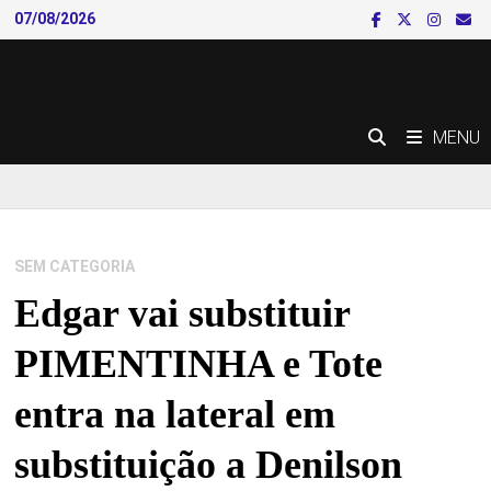
Skip
07/08/2026
to
content
MENU
SEM CATEGORIA
Edgar vai substituir
PIMENTINHA e Tote
entra na lateral em
substituição a Denilson