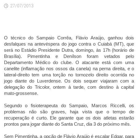
27/07/2013
O técnico do Sampaio Corrêa, Flávio Araújo, ganhou dois
desfalques na antevéspera do jogo contra o Cuiabá (MT), que
será no Estádio Presidente Dutra, domingo, às 17h (horário de
Brasília). Pimentinha e Denílson foram vetados pelo
Departamento Médico do clube. O atacante está com uma
canelite (inflamação nos ossos da canela) na perna direita, e o
lateral-direito tem uma torção no tornozelo direito ocorrida no
jogo diante do Luverdense. Os dois sequer viajaram com a
delegação do Tricolor, ontem à tarde, com destino à capital
mato-grossense.
Segundo o fisioterapeuta do Sampaio, Marcos Riccelli, os
problemas não são graves, haja vista que o tempo de
recuperação é curto. Ele garante que os dois atletas estarão
prontos para jogar diante do Santa Cruz, dia 3 do próximo mês.
Sem Pimentinha, a opção de Flávio Araújo é escalar Edgar, para