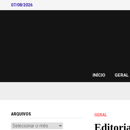
Skip
07/08/2026
to
content
INÍCIO
GERAL
ARQUIVOS
GERAL
Editori
Arquivos