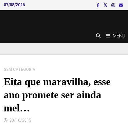
Skip
07/08/2026
to
content
MENU
SEM CATEGORIA
Eita que maravilha, esse
ano promete ser ainda
mel…
30/10/2015