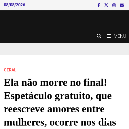
Skip
08/08/2026
to
content
MENU
GERAL
Ela não morre no final!
Espetáculo gratuito, que
reescreve amores entre
mulheres, ocorre nos dias