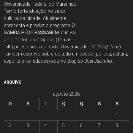
Universidade Federal do Maranhão.
Tenho forte atuação no setor
cultural da cidade. Atualmente
apresenta e produz o programa
O
SAMBA PEDE PASSAGEM
, que vai
ao ar todos os sábados (12h às
14h) pelas ondas da Rádio Universidade FM (106,9 Mhz).
Também escrevo sobre de tudo um pouco (política, cultura,
esporte e variedades) aqui no
Blog do Joel Jacintho
.
ARQUIVO
agosto 2026
D
S
T
Q
Q
S
S
1
2
3
4
5
6
7
8