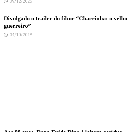
09/12/2025
Divulgado o trailer do filme “Chacrinha: o velho
guerreiro”
04/10/2018
Aos 98 anos, Dona Enide Dino é leitora assídua