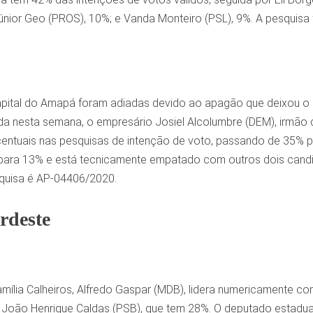
nior Geo (PROS), 10%; e Vanda Monteiro (PSL), 9%. A pesquisa f
apital do Amapá foram adiadas devido ao apagão que deixou o e
ada nesta semana, o empresário Josiel Alcolumbre (DEM), irmão 
entuais nas pesquisas de intenção de voto, passando de 35% p
ara 13% e está tecnicamente empatado com outros dois candidat
squisa é AP-04406/2020.
rdeste
mília Calheiros, Alfredo Gaspar (MDB), lidera numericamente c
 João Henrique Caldas (PSB), que tem 28%. O deputado estadual