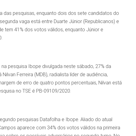
a das pesquisas, enquanto dois dos sete candidatos do
segunda vaga está entre Duarte Júnior (Republicanos) e
de tem 41% dos votos válidos, enquanto Júnior e
.
, na pesquisa Ibope divulgada neste sábado, 27% da
ilvan Ferreira (MDB), radialista líder de audiência,
margem de erro de quatro pontos percentuais, Nilvan está
esquisa no TSE é PB-09109/2020.
egundo pesquisas Datafolha e Ibope. Aliado do atual
o Campos aparece com 34% dos votos válidos na primeira
ia sobre os possíveis adversários no segundo turno. No