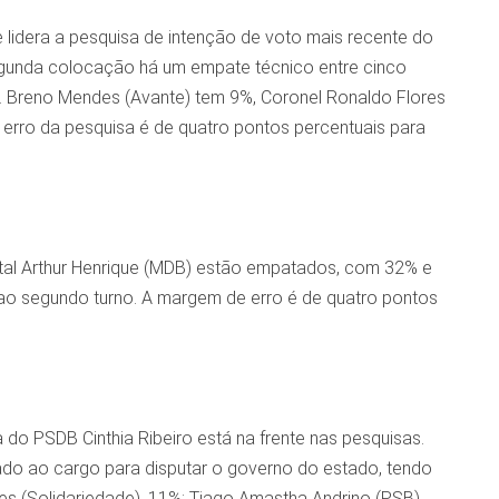
 e lidera a pesquisa de intenção de voto mais recente do
segunda colocação há um empate técnico entre cinco
Dr. Breno Mendes (Avante) tem 9%, Coronel Ronaldo Flores
erro da pesquisa é de quatro pontos percentuais para
pital Arthur Henrique (MDB) estão empatados, com 32% e
s ao segundo turno. A margem de erro é de quatro pontos
o PSDB Cinthia Ribeiro está na frente nas pesquisas.
iado ao cargo para disputar o governo do estado, tendo
ges (Solidariedade), 11%; Tiago Amastha Andrino (PSB),