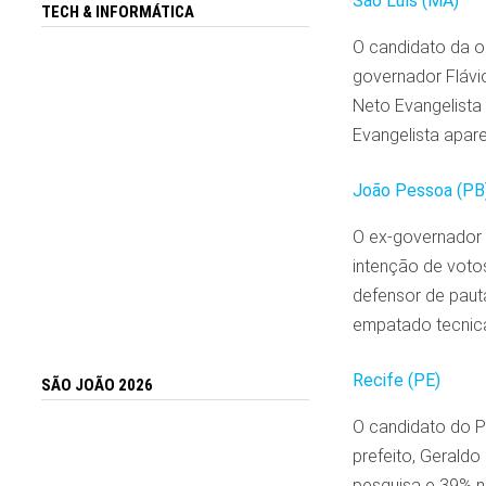
São Luís (MA)
TECH & INFORMÁTICA
O candidato da o
governador Flávi
Neto Evangelista
Evangelista apa
João Pessoa (PB
O ex-governador 
intenção de votos
defensor de pauta
empatado tecnica
Recife (PE)
SÃO JOÃO 2026
O candidato do P
prefeito, Gerald
pesquisa e 39% n