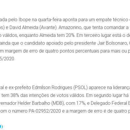
gada pelo Ibope na quarta-feira aponta para um empate técni
 e David Almeida (Avante). Amazonino, que tenta comandar a P
 válidos, enquanto Almeida tem 20%. Em terceiro lugar está o 
ainda que o candidato apoiado pelo presidente Jair Bolsonaro,
m margem de erro de quatro pontos percentuais para mais ou par
5/2020.
al e ex-prefeito Edmílson Rodrigues (PSOL) aparece na lideran
e tem 38% das intenções de votos válidos. Em segundo lugar há
ernador Helder Barbalho (MDB), com 17%, e Delegado Federal Egu
l com o número PA-02952/2020 e a margem de erro é de quatro 
O)