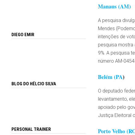
Manaus (AM)
A pesquisa divul
Mendes (Podemos)
DIEGO EMIR
intenções de voto
pesquisa mostra 
9%. A pesquisa te
número AM-0454
Belém (PA
)
BLOG DO HÉLCIO SILVA
O deputado feder
levantamento, el
apoiado pelo gov
Justiça Eleitora
PERSONAL TRAINER
Porto Velho (R