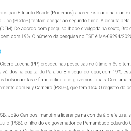
posição Eduardo Braide (Podemos) aparece isolado na dianteir
o Dino (PCdoB) tentam chegar ao segundo turno. A disputa pela 
 (DEM). De acordo com pesquisa Ibope divulgada na sexta, Brai
recem com 19%. O número da pesquisa no TSE é MA-08294/2020
)
Cícero Lucena (PP) cresceu nas pesquisas no último mês e tem
 válidos na capital da Paraíba. Em segundo lugar, com 19%, está N
s bolsonaristas e firme crítico dos governos locais. Com uma 
mente com Ruy Carneiro (PSDB), que tem 16%. O registro da p
SB, João Campos, mantém a liderança na corrida à prefeitura, s
o Julio (PSB), o filho do ex-governador de Pernambuco Eduard
a segunda. Os levantamentos, no entanto, trazem uma divergênc