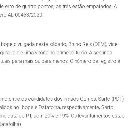
de erro de quatro pontos, os três estão empatados. A
mero AL-00463/2020.
 Ibope divulgada neste sábado, Bruno Reis (DEM), vice-
urar a ele uma vitória no primeiro turno. A segunda
uais para mais ou para menos. O número de registro é
no entre os candidatos dos irmãos Gomes, Sarto (PDT),
álidos no Ibope e Datafolha, respectivamente, Sarto
candidata do PT, com 20% e 19%. Os levantamentos estão
atafolha).