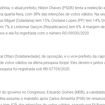
dônia, o atual prefeito, Hildon Chaves (PSDB) tenta a reeleição
 na quarta-feira, com 38% das intenções de votos válidos. Na 
ius Miguel (Cidadania) tem 15%, Cristiane Lopes (PP) tem 14%, 
tem 7%, e Lindomar Garçon (Republicanos) tem 6%. A margem de 
os e ela foi registrada com o número RO-09335/2020.
l Ottaci (Solidariedade), de oposição, e o vice-prefeito da ca
e votos válidos na última pesquisa Ibope. Eles devem ir junto
pesquisa foi registrada sob RR-07759/2020.
er do governo no Congresso, Eduardo Gomes (MDB), a candidata d
Cinthia assumiu o mandato após Carlos Amashta (PSB) ter renunc
la tem 42% das intenções de votos válidos, seguida por Eli Bor