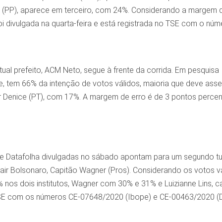
ira (PP), aparece em terceiro, com 24%. Considerando a margem 
oi divulgada na quarta-feira e está registrada no TSE com o nú
ual prefeito, ACM Neto, segue à frente da corrida. Em pesquisa
e, tem 66% da intenção de votos válidos, maioria que deve asseg
 Denice (PT), com 17%. A margem de erro é de 3 pontos percent
e Datafolha divulgadas no sábado apontam para um segundo tur
air Bolsonaro, Capitão Wagner (Pros). Considerando os votos v
nos dois institutos, Wagner com 30% e 31% e Luizianne Lins, 
SE com os números CE-07648/2020 (Ibope) e CE-00463/2020 (D