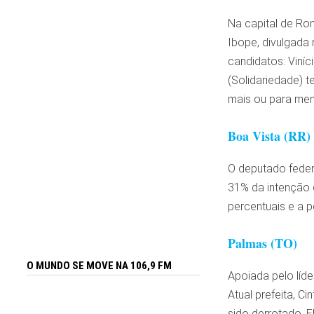
Na capital de Ron
Ibope, divulgada
candidatos: Viníc
(Solidariedade) 
mais ou para men
Boa Vista (RR)
O deputado federa
31% da intenção d
percentuais e a 
Palmas (TO)
O MUNDO SE MOVE NA 106,9 FM
Apoiada pelo líd
Atual prefeita, 
sido derrotado. E