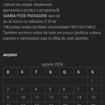
cultural da cidade. Atualmente
apresenta e produz o programa
O
SAMBA PEDE PASSAGEM
, que vai
ao ar todos os sábados (12h às
14h) pelas ondas da Rádio Universidade FM (106,9 Mhz).
Também escrevo sobre de tudo um pouco (política, cultura,
esporte e variedades) aqui no
Blog do Joel Jacintho
.
ARQUIVO
agosto 2026
D
S
T
Q
Q
S
S
1
2
3
4
5
6
7
8
9
10
11
12
13
14
15