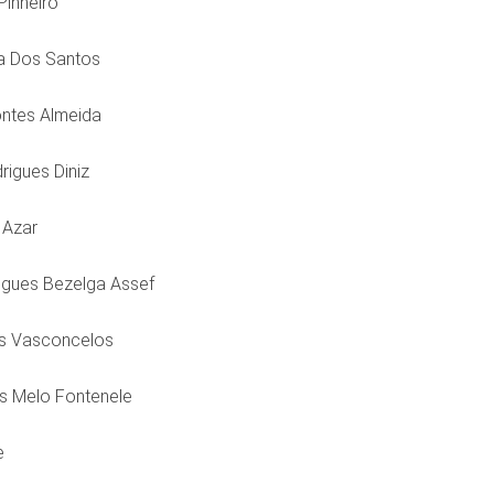
Pinheiro
da Dos Santos
ontes Almeida
rigues Diniz
 Azar
rigues Bezelga Assef
is Vasconcelos
ns Melo Fontenele
e