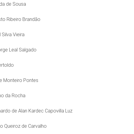
ida de Sousa
sto Ribeiro Brandão
Silva Vieira
orge Leal Salgado
ertoldo
le Monteiro Pontes
ino da Rocha
nardo de Alan Kardec Capovilla Luz
io Queiroz de Carvalho