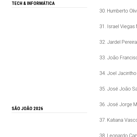
TECH & INFORMÁTICA
30. Humberto Oliv
31. Israel Viegas
32. Jardel Pereir
33. João Francis
34. Joel Jacinth
35. José João S
36. José Jorge 
SÃO JOÃO 2026
37. Katiana Vasc
38. Leonardo Carv