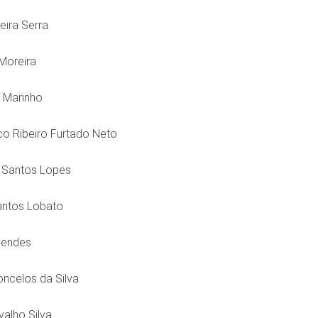
eira Serra
 Moreira
a Marinho
co Ribeiro Furtado Neto
o Santos Lopes
antos Lobato
Mendes
oncelos da Silva
alho Silva