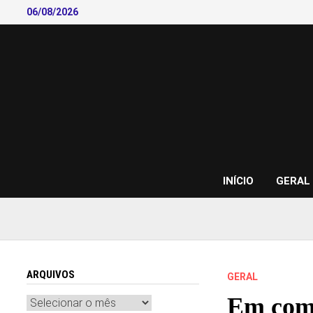
Skip
06/08/2026
to
content
INÍCIO
GERAL
ARQUIVOS
GERAL
Em come
Arquivos