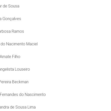
ar de Sousa
ra Gonçalves
Barbosa Ramos
na do Nacimento Maciel
 Amate Filho
angelista Louseiro
a Pereira Beckman
l Fernandes do Nascimento
Sandra de Sousa Lima