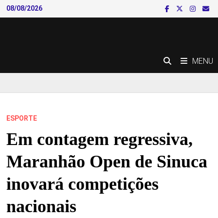
Skip
08/08/2026
to
content
MENU
ESPORTE
Em contagem regressiva,
Maranhão Open de Sinuca
inovará competições
nacionais