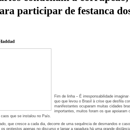
para participar de festanca do
Haddad
Fim de linha – É irresponsabilidade imaginar
quo que levou o Brasil à crise que desfila c
manifestantes ocuparam muitas cidades brasil
importantes, muitos foram os que apoiaram 
caos que se instalou no País.
ado, que cresce a cada dia, decorre de uma sequência de desmandos e cas
r os protestos apenas no discurso e largar a rapadura há uma grande distân