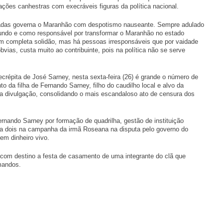
ações canhestras com execráveis figuras da política nacional.
das governa o Maranhão com despotismo nauseante. Sempre adulado
 fundo e como responsável por transformar o Maranhão no estado
 em completa solidão, mas há pessoas irresponsáveis que por vaidade
vias, custa muito ao contribuinte, pois na política não se serve
crépita de José Sarney, nesta sexta-feira (26) é grande o número de
da filha de Fernando Sarney, filho do caudilho local e alvo da
e a divulgação, consolidando o mais escandaloso ato de censura dos
rnando Sarney por formação de quadrilha, gestão de instituição
caixa dois na campanha da irmã Roseana na disputa pelo governo do
em dinheiro vivo.
 com destino a festa de casamento de uma integrante do clã que
mandos.