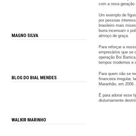
com a nova geração d
Um exemplo de figur
por pessoas interess
brasileiro mais mise
burra incensam o pol
MAGNO SILVA
almoço de graça.
Para reforçar a noss
empresários que se d
operação Boi Barrica
tempos modernos e qu
Para quem não se rec
BLOG DO BIAL MENDES
financeira irregular
Maranhão, em 2006. A
É para adorar esse t
diuturnamente destró
WALKIR MARINHO