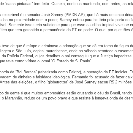
e “caras pintadas” tem feito. Ou seja, continua mantendo, com antes, as rel
a execrável é o senador
José Sarney
(PMDB-AP), que há mais de cinco déca
adas na proximidade com o poder, Sarney entrou para história pela porta do
rável. Somente isso seria suficiente para que esse caudilho tropical vivesse
ítico que tem garantido a permanência do PT no poder. O que, por questões ób
a tese de que é míope e criminosa a adoração que se dá em torno da figura de
irigem a São Luís, capital maranhense, onde no sábado acontece o casamento 
, da Polícia Federal, cujos detalhes o pai conseguiu que a Justiça impediss
e teve como vítima o jornal “O Estado de S. Paulo”.
orda da “Boi Barrica” (rebatizada como Faktor), a operação da PF indiciou Fe
, lavagem de dinheiro e falsidade ideológica. Fernando foi acusado de fazer 
ntes das eleições, o filho “globetrotter” de José Sarney sacou R$ 2 milhões 
ipo de gente é que muitos empresários estão cruzando o céu do Brasil, tendo
i o Maranhão, reduto de um povo bravo e que resiste à longeva onda de des