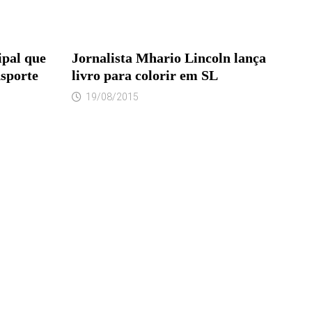
pal que
Jornalista Mhario Lincoln lança
nsporte
livro para colorir em SL
19/08/2015