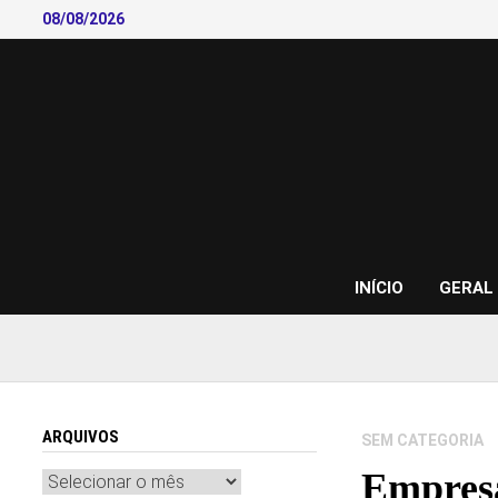
Skip
08/08/2026
to
content
INÍCIO
GERAL
ARQUIVOS
SEM CATEGORIA
Empresa
Arquivos