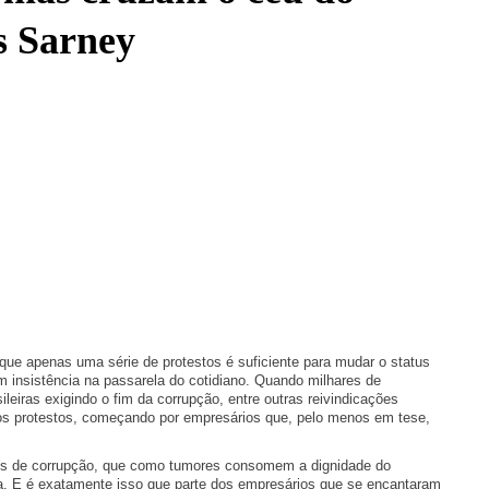
s Sarney
 que apenas uma série de protestos é suficiente para mudar o status
om insistência na passarela do cotidiano. Quando milhares de
eiras exigindo o fim da corrupção, entre outras reivindicações
os protestos, começando por empresários que, pelo menos em tese,
os de corrupção, que como tumores consomem a dignidade do
cia. E é exatamente isso que parte dos empresários que se encantaram