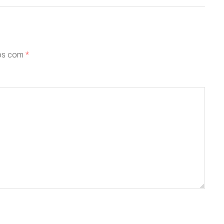
dos com
*