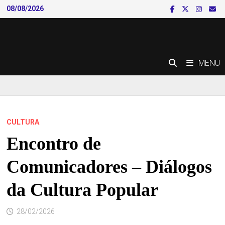
Skip
08/08/2026
to
content
MENU
CULTURA
Encontro de
Comunicadores – Diálogos
da Cultura Popular
28/02/2026