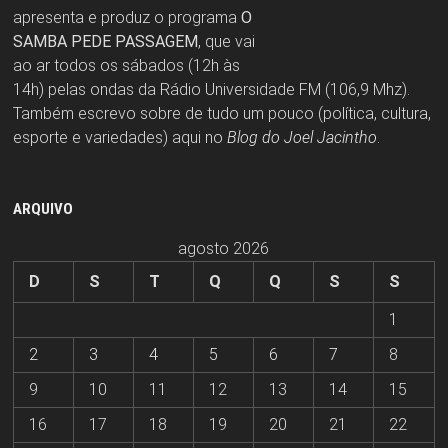
apresenta e produz o programa
O
SAMBA PEDE PASSAGEM
, que vai
ao ar todos os sábados (12h às
14h) pelas ondas da Rádio Universidade FM (106,9 Mhz).
Também escrevo sobre de tudo um pouco (política, cultura,
esporte e variedades) aqui no
Blog do Joel Jacintho
.
ARQUIVO
agosto 2026
D
S
T
Q
Q
S
S
1
2
3
4
5
6
7
8
9
10
11
12
13
14
15
16
17
18
19
20
21
22