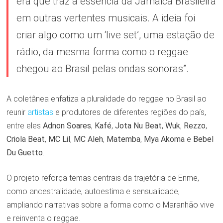
era que traz a essência da Jamaica Brasileira
em outras vertentes musicais. A ideia foi
criar algo como um ‘live set’, uma estação de
rádio, da mesma forma como o reggae
chegou ao Brasil pelas ondas sonoras”.
A coletânea enfatiza a pluralidade do reggae no Brasil ao
reunir
artistas
e produtores de diferentes regiões do país,
entre eles
Adnon Soares
,
Kafé
,
Jota Nu Beat
,
Wuk
,
Rezzo
,
Criola Beat
,
MC Lil
,
MC Aleh
,
Matemba
,
Mya Akoma
e
Bebel
Du Guetto
.
O projeto reforça temas centrais da trajetória de Enme,
como ancestralidade, autoestima e sensualidade,
ampliando narrativas sobre a forma como o Maranhão vive
e reinventa o reggae.