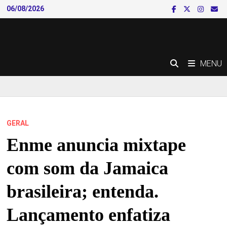
Skip
06/08/2026
to
content
MENU
GERAL
Enme anuncia mixtape
com som da Jamaica
brasileira; entenda.
Lançamento enfatiza