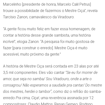
Marcelinho [presidente de honra, Marcelo Calil Petrus]
trouxe a possibilidade de fazermos o Mestre Ciça”, revela
Tarcísio Zanon, carnavalesco da Viradouro.
“A gente ficou muito feliz em fazer essa homenagem, de
contar a história desse grande sambista, uma história
incrível”, elogia Zanon. “A pesquisa foi muito gostosa de
fazer [para construir o enredo]. Mestre Ciça é muito
acessível, muito próximo da gente.”
A história de Mestre Ciça será contada em 23 alas por até
3,5 mil componentes. Eles vão cantar
“Se eu for morrer de
amor, que seja no samba/ Sou Viradouro, onde a arte o
consagrou/ Não esperamos a saudade pra cantar/ Do mestre
dos mestres, herdei o tambor”
, como diz o refrão do samba-
enredo
Pra cima, Ciça!
, uma reverência assinada por 12
compositores: Claudio Mattos, Renan Gemeo, Rodrigo