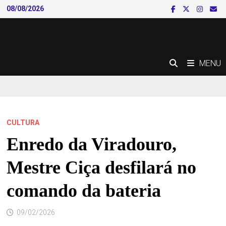
Skip
08/08/2026
to
content
MENU
CULTURA
Enredo da Viradouro,
Mestre Ciça desfilará no
comando da bateria
09/02/2026