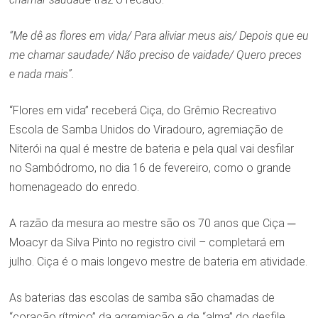
“Me dê as flores em vida/ Para aliviar meus ais/ Depois que eu
me chamar saudade/ Não preciso de vaidade/ Quero preces
e nada mais”.
“Flores em vida” receberá Ciça, do Grêmio Recreativo
Escola de Samba Unidos do Viradouro, agremiação de
Niterói na qual é mestre de bateria e pela qual vai desfilar
no Sambódromo, no dia 16 de fevereiro, como o grande
homenageado do enredo.
A razão da mesura ao mestre são os 70 anos que Ciça ─
Moacyr da Silva Pinto no registro civil – completará em
julho. Ciça é o mais longevo mestre de bateria em atividade.
As baterias das escolas de samba são chamadas de
“coração rítmico” da agremiação e de “alma” do desfile,