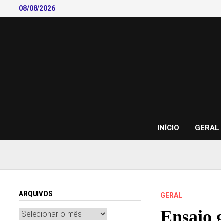
Skip
08/08/2026
to
content
INÍCIO
GERAL
ARQUIVOS
GERAL
Ensaio 
Arquivos