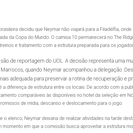
rasileira decidiu que Neymar não viajará para a Filadélfia, onde o
ada da Copa do Mundo. O camisa 10 permanecerá no The Ridge,
treinos e tratamento com a estrutura preparada para os jogador
 são de reportagem do UOL. A decisão representa uma m
 o Marrocos, quando Neymar acompanhou a delegação. Dest
ais adequada para preservar a rotina de recuperação e p
é a diferença de estrutura entre os locais. De acordo com a publ
atamento comparáveis às disponíveis no hotel da seleção em N
omissos de mídia, descanso e deslocamento para o jogo.
 elenco, Neymar deixaria de realizar atividades na tarde desta q
 momento em que a comissão busca aproveitar a estrutura mont