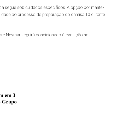
da segue sob cuidados específicos. A opção por mantê-
inuidade ao processo de preparação do camisa 10 durante
o sobre Neymar seguirá condicionado à evolução nos
m em 3
lo Grupo