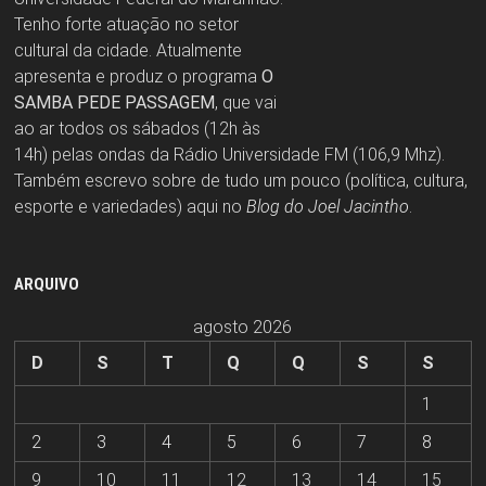
Tenho forte atuação no setor
cultural da cidade. Atualmente
apresenta e produz o programa
O
SAMBA PEDE PASSAGEM
, que vai
ao ar todos os sábados (12h às
14h) pelas ondas da Rádio Universidade FM (106,9 Mhz).
Também escrevo sobre de tudo um pouco (política, cultura,
esporte e variedades) aqui no
Blog do Joel Jacintho
.
ARQUIVO
agosto 2026
D
S
T
Q
Q
S
S
1
2
3
4
5
6
7
8
9
10
11
12
13
14
15