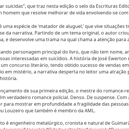
ar suicidas”, que traz nesta edição o selo da Escrituras Edi
m homem que resolve melhorar de vida envolvendo-se com 
 uma espécie de ‘matador de aluguel,’ que vive situações t
se da narrativa. Partindo de um tema original, o autor cr
ma, e desenvolve uma trama na qual chama a atenção para 
ndo personagem principal do livro, que não tem nome, an
soas interessadas em suicídios. A história de José Ewerton 
m concurso literário, tendo obtido sucesso de vendas em S
io em mistério, a narrativa desperta no leitor uma atração
história.
ançamento de sua primeira edição, o mestre do romance-repo
Um verdadeiro romance policial. Denso. De suspense. Com a 
or para mostrar em profundidade a fragilidade das pesso
veu Louzeiro que também é membro da AML.
o é engenheiro metalúrgico, cronista e natural de Guimarãe