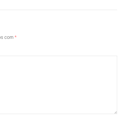
dos com
*