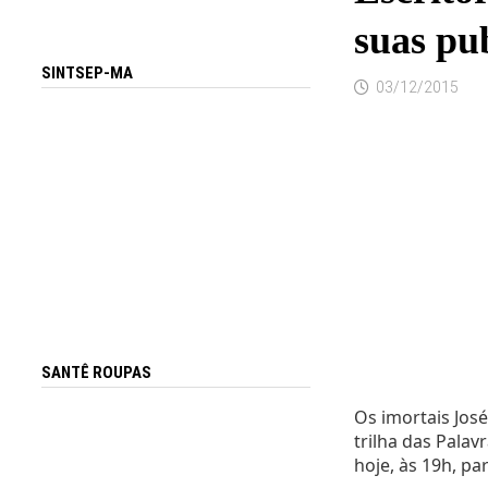
suas pu
SINTSEP-MA
03/12/2015
SANTÊ ROUPAS
Os imortais José
trilha das Palav
hoje, às 19h, p