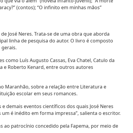
o que via o além” (novela infanto-juvenil); “A morte
racy?” (contos); “O infinito em minhas mãos”
vro de José Neres. Trata-se de uma obra que aborda
pal linha de pesquisa do autor. O livro é composto
 gerais.
res como Luís Augusto Cassas, Eva Chatel, Catulo da
ida e Roberto Kenard, entre outros autores
no Maranhão, sobre a relação entre Literatura e
tuição escolar em seus romances.
e demais eventos científicos dos quais José Neres
um é inédito em forma impressa”, salienta o escritor.
aças ao patrocínio concedido pela Fapema, por meio de