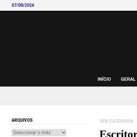
Skip
07/08/2026
to
content
INÍCIO
GERAL
ARQUIVOS
SEM CATEGORIA
Escrito
Arquivos