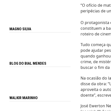
“O ofício de mat
peripécias de u
O protagonista é
constituem a ba
MAGNO SILVA
roteiro de cine
Tudo começa qua
pode ajudar pes
quando ganhou u
crime, de mistér
BLOG DO BIAL MENDES
buscar o fim da 
Na ocasião do l
disse da obra: “
aproveita o aut
doente”, escre
WALKIR MARINHO
José Ewerton Net