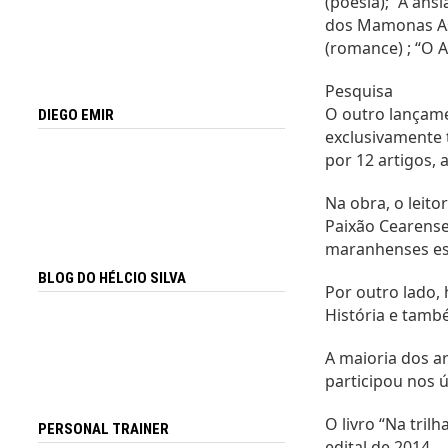
(poesia); “A âns
dos Mamonas Ass
(romance) ; “O 
Pesquisa
O outro lançamen
DIEGO EMIR
exclusivamente t
por 12 artigos, 
Na obra, o leito
Paixão Cearense,
maranhenses es
BLOG DO HÉLCIO SILVA
Por outro lado, 
História e tamb
A maioria dos a
participou nos ú
O livro “Na tril
PERSONAL TRAINER
edital de 2014.