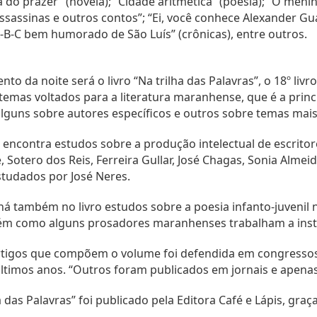
ia do prazer” (novela); “Cidade aritmética” (poesia); “O menin
assinas e outros contos”; “Ei, você conhece Alexander Gua
A-B-C bem humorado de São Luís” (crônicas), entre outros.
to da noite será o livro “Na trilha das Palavras”, o 18º li
emas voltados para a literatura maranhense, que é a princi
alguns sobre autores específicos e outros sobre temas mais
r encontra estudos sobre a produção intelectual de escrito
 Sotero dos Reis, Ferreira Gullar, José Chagas, Sonia Alme
tudados por José Neres.
há também no livro estudos sobre a poesia infanto-juvenil 
ém como alguns prosadores maranhenses trabalham a insti
rtigos que compõem o volume foi defendida em congressos 
ltimos anos. “Outros foram publicados em jornais e apenas 
ha das Palavras” foi publicado pela Editora Café e Lápis, gr