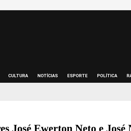
CULTURA
NOTÍCIAS
ESPORTE
POLÍTICA
R
res José Ewerton Neto e José