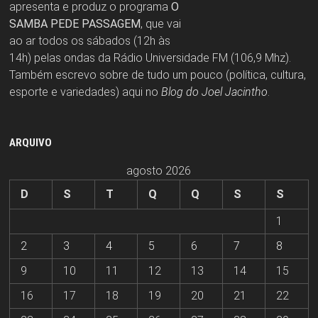
apresenta e produz o programa
O
SAMBA PEDE PASSAGEM
, que vai
ao ar todos os sábados (12h às
14h) pelas ondas da Rádio Universidade FM (106,9 Mhz).
Também escrevo sobre de tudo um pouco (política, cultura,
esporte e variedades) aqui no
Blog do Joel Jacintho
.
ARQUIVO
agosto 2026
D
S
T
Q
Q
S
S
1
2
3
4
5
6
7
8
9
10
11
12
13
14
15
16
17
18
19
20
21
22