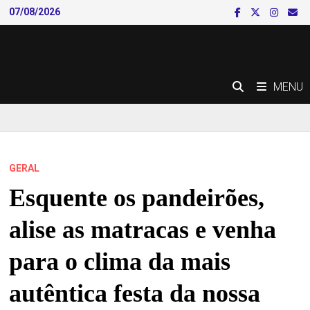
Skip
07/08/2026
to
content
MENU
GERAL
Esquente os pandeirões,
alise as matracas e venha
para o clima da mais
autêntica festa da nossa