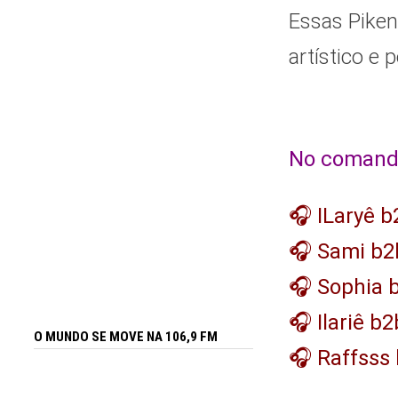
Essas Piken
artístico e p
No comando
🎧 ILaryê b
🎧 Sami b2
🎧 Sophia b
🎧 Ilariê b2
O MUNDO SE MOVE NA 106,9 FM
🎧 Raffsss