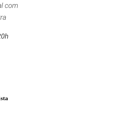
al com
ra
20h
ista