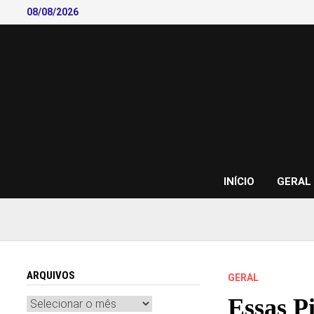
Skip
08/08/2026
to
content
INÍCIO
GERAL
ARQUIVOS
GERAL
Essas P
Arquivos