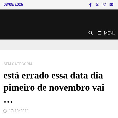
Skip
08/08/2026
to
content
MENU
SEM CATEGORIA
está errado essa data dia
pimeiro de novembro vai
…
17/10/2011