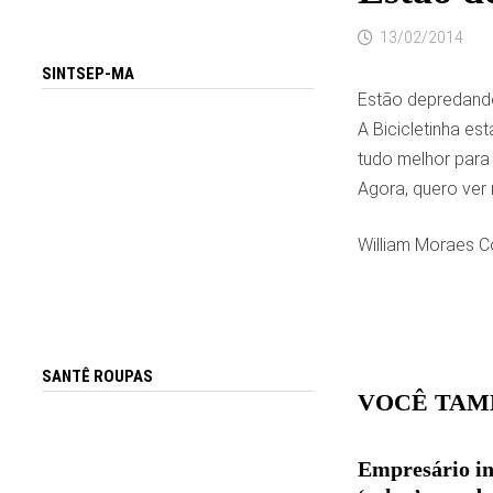
13/02/2014
SINTSEP-MA
Estão depredando 
A Bicicletinha es
tudo melhor para
Agora, quero ver
William Moraes C
SANTÊ ROUPAS
VOCÊ TAM
Empresário in