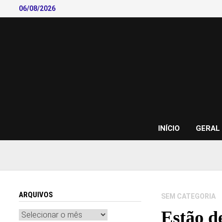
Skip
06/08/2026
to
content
INÍCIO
GERAL
ARQUIVOS
SEM CATEGORIA
Estão d
Arquivos