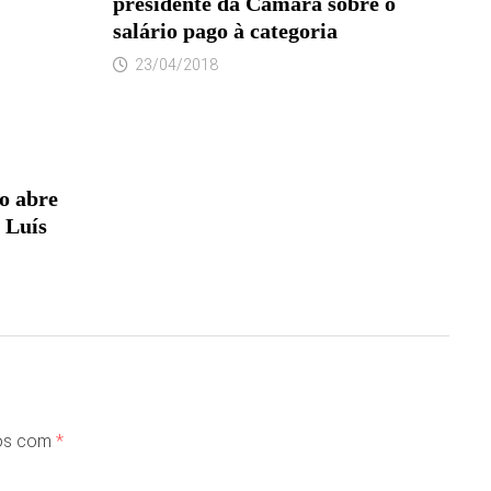
presidente da Câmara sobre o
salário pago à categoria
23/04/2018
to abre
 Luís
dos com
*