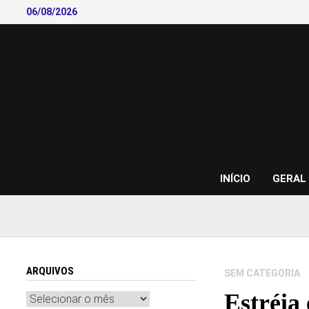
Skip
06/08/2026
to
content
INÍCIO
GERAL
ARQUIVOS
SEM CATEGORIA
Estréia
Arquivos