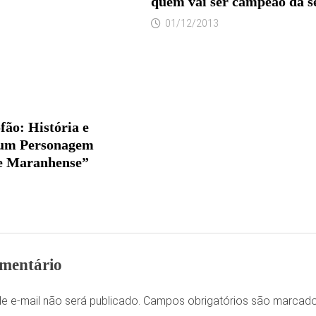
quem vai ser campeao da s
01/12/2013
fão: História e
um Personagem
e Maranhense”
mentário
e e-mail não será publicado.
Campos obrigatórios são marca