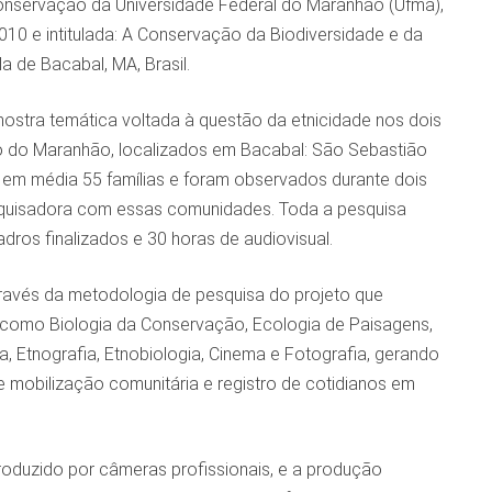
onservação da Universidade Federal do Maranhão (Ufma),
010 e intitulada: A Conservação da Biodiversidade e da
a de Bacabal, MA, Brasil.
a mostra temática voltada à questão da etnicidade nos dois
o do Maranhão, localizados em Bacabal: São Sebastião
em média 55 famílias e foram observados durante dois
squisadora com essas comunidades. Toda a pesquisa
dros finalizados e 30 horas de audiovisual.
ravés da metodologia de pesquisa do projeto que
como Biologia da Conservação, Ecologia de Paisagens,
, Etnografia, Etnobiologia, Cinema e Fotografia, gerando
 mobilização comunitária e registro de cotidianos em
produzido por câmeras profissionais, e a produção