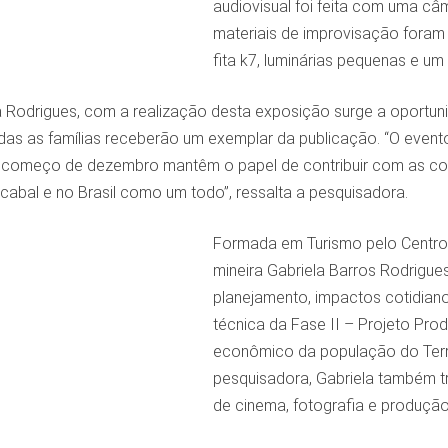
audiovisual foi feita com uma câ
materiais de improvisação foram
fita k7, luminárias pequenas e um
 Rodrigues, com a realização desta exposição surge a oportuni
as as famílias receberão um exemplar da publicação. “O even
 começo de dezembro mantêm o papel de contribuir com as co
abal e no Brasil como um todo”, ressalta a pesquisadora.
Formada em Turismo pelo Centro 
mineira Gabriela Barros Rodrigu
planejamento, impactos cotidian
técnica da Fase II – Projeto Produ
econômico da população do Terri
pesquisadora, Gabriela também tr
de cinema, fotografia e produção 