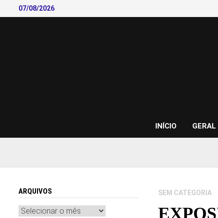
Skip
07/08/2026
to
content
INÍCIO
GERAL
ARQUIVOS
SEM CATEGORIA
EXPOS
Arquivos