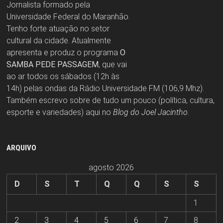
Jornalista formado pela
Universidade Federal do Maranhão.
Tenho forte atuação no setor
cultural da cidade. Atualmente
apresenta e produz o programa
O
SAMBA PEDE PASSAGEM
, que vai
ao ar todos os sábados (12h às
14h) pelas ondas da Rádio Universidade FM (106,9 Mhz).
Também escrevo sobre de tudo um pouco (política, cultura,
esporte e variedades) aqui no
Blog do Joel Jacintho
.
ARQUIVO
agosto 2026
D
S
T
Q
Q
S
S
1
2
3
4
5
6
7
8