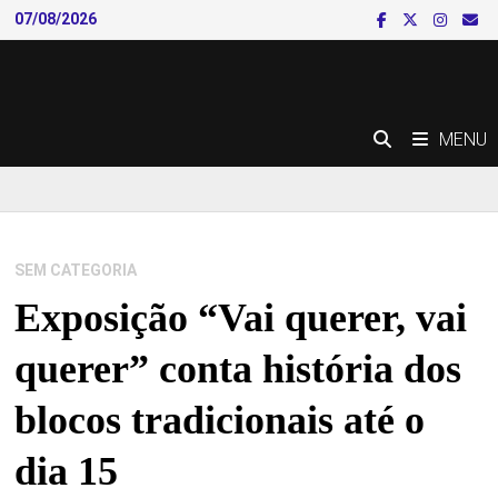
Skip
07/08/2026
to
content
MENU
SEM CATEGORIA
Exposição “Vai querer, vai
querer” conta história dos
blocos tradicionais até o
dia 15