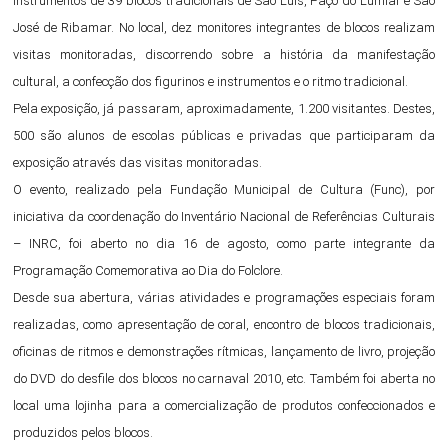
instrumentos de 39 blocos tradicionais de São Luís, Paço do Lumiar e São
José de Ribamar. No local, dez monitores integrantes de blocos realizam
visitas monitoradas, discorrendo sobre a história da manifestação
cultural, a confecção dos figurinos e instrumentos e o ritmo tradicional.
Pela exposição, já passaram, aproximadamente, 1.200 visitantes. Destes,
500 são alunos de escolas públicas e privadas que participaram da
exposição através das visitas monitoradas.
O evento, realizado pela Fundação Municipal de Cultura (Func), por
iniciativa da coordenação do Inventário Nacional de Referências Culturais
– INRC, foi aberto no dia 16 de agosto, como parte integrante da
Programação Comemorativa ao Dia do Folclore.
Desde sua abertura, várias atividades e programações especiais foram
realizadas, como apresentação de coral, encontro de blocos tradicionais,
oficinas de ritmos e demonstrações rítmicas, lançamento de livro, projeção
do DVD do desfile dos blocos no carnaval 2010, etc. Também foi aberta no
local uma lojinha para a comercialização de produtos confeccionados e
produzidos pelos blocos.