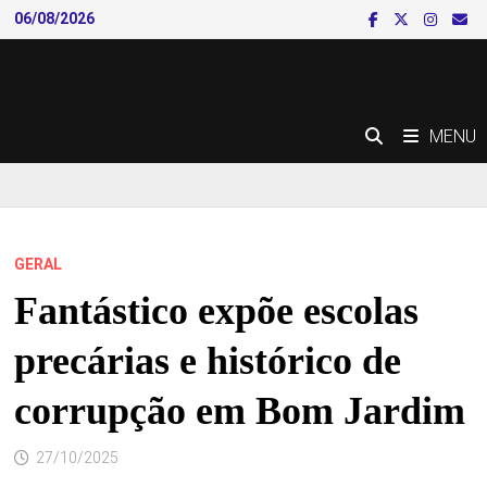
Skip
06/08/2026
to
content
MENU
GERAL
Fantástico expõe escolas
precárias e histórico de
corrupção em Bom Jardim
27/10/2025