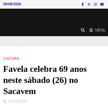
Skip
09/08/2026
to
content
MENU
CULTURA
Favela celebra 69 anos
neste sábado (26) no
Sacavem
24/10/2019