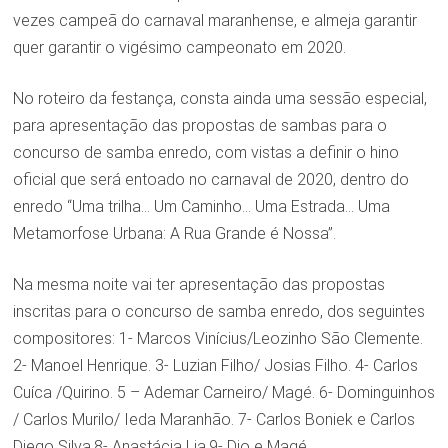
vezes campeã do carnaval maranhense, e almeja garantir
quer garantir o vigésimo campeonato em 2020.
No roteiro da festança, consta ainda uma sessão especial,
para apresentação das propostas de sambas para o
concurso de samba enredo, com vistas a definir o hino
oficial que será entoado no carnaval de 2020, dentro do
enredo “Uma trilha… Um Caminho… Uma Estrada… Uma
Metamorfose Urbana: A Rua Grande é Nossa”.
Na mesma noite vai ter apresentação das propostas
inscritas para o concurso de samba enredo, dos seguintes
compositores: 1- Marcos Vinícius/Leozinho São Clemente.
2- Manoel Henrique. 3- Luzian Filho/ Josias Filho. 4- Carlos
Cuíca /Quirino. 5 – Ademar Carneiro/ Magé. 6- Dominguinhos
/ Carlos Murilo/ Ieda Maranhão. 7- Carlos Boniek e Carlos
Diego Silva.8- Anastácia Lia.9- Dio e Magé.