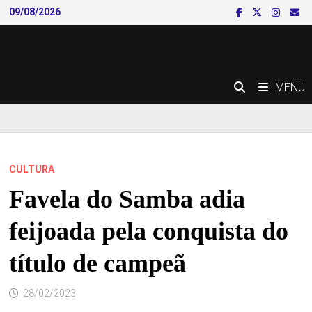
Skip
09/08/2026
to
content
MENU
CULTURA
Favela do Samba adia
feijoada pela conquista do
título de campeã
28/02/2023