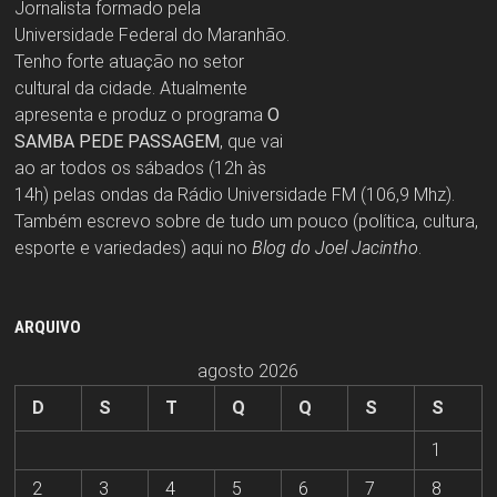
Jornalista formado pela
Universidade Federal do Maranhão.
Tenho forte atuação no setor
cultural da cidade. Atualmente
apresenta e produz o programa
O
SAMBA PEDE PASSAGEM
, que vai
ao ar todos os sábados (12h às
14h) pelas ondas da Rádio Universidade FM (106,9 Mhz).
Também escrevo sobre de tudo um pouco (política, cultura,
esporte e variedades) aqui no
Blog do Joel Jacintho
.
ARQUIVO
agosto 2026
D
S
T
Q
Q
S
S
1
2
3
4
5
6
7
8