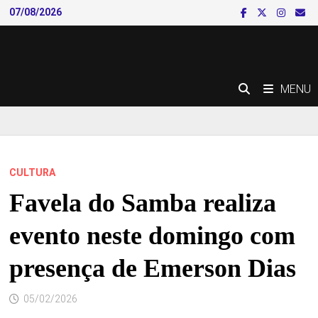
Skip
07/08/2026
to
content
MENU
CULTURA
Favela do Samba realiza
evento neste domingo com
presença de Emerson Dias
05/02/2026