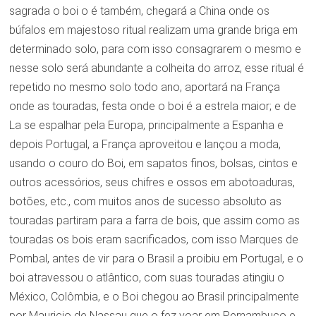
sagrada o boi o é também, chegará a China onde os
búfalos em majestoso ritual realizam uma grande briga em
determinado solo, para com isso consagrarem o mesmo e
nesse solo será abundante a colheita do arroz, esse ritual é
repetido no mesmo solo todo ano, aportará na França
onde as touradas, festa onde o boi é a estrela maior; e de
La se espalhar pela Europa, principalmente a Espanha e
depois Portugal, a França aproveitou e lançou a moda,
usando o couro do Boi, em sapatos finos, bolsas, cintos e
outros acessórios, seus chifres e ossos em abotoaduras,
botões, etc., com muitos anos de sucesso absoluto as
touradas partiram para a farra de bois, que assim como as
touradas os bois eram sacrificados, com isso Marques de
Pombal, antes de vir para o Brasil a proibiu em Portugal, e o
boi atravessou o atlântico, com suas touradas atingiu o
México, Colômbia, e o Boi chegou ao Brasil principalmente
por Mauricio de Nassau que o fez voar em Pernambuco e