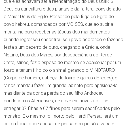
que eles achavam ser a reencarnação do Deus OSIRIS –
Deus da agricultura e das plantas e da fartura, considerado
o Maior Deus do Egito. Passando pela fuga do Egito do
povo hebreu, comandados por MOISÉS, que ao subir a
montanha para receber as tábuas dos mandamentos,
quando regressou encontrou seu povo adorando e fazendo
festa a um bezerro de ouro, chegando a Grécia, onde
Netuno, Deus dos Mares, por desobediência do Rei de
Creta, Minos, fez a esposa do mesmo se apaixonar por um
touro e ter um filho co o animal, gerando o MINOTAURO,
(Corpo de homem, cabeça de touro e garras de leões), e
Minos mandou fazer um grande labirinto para aprisioná-lo,
mas diante da dor da perda do seu filho Androceu,
condenou os Atenienses, de nove em nove anos, lhe
entregar 07 filhas e 07 filhos para serem sacrificados pelo
monstro. E o mesmo foi morto pelo Herói Perseu; fará um
pulo a Índia, onde apesar de pensarem que só a vaca é