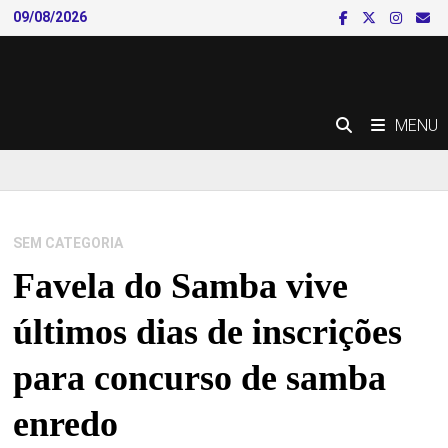
Skip
09/08/2026
to
content
MENU
SEM CATEGORIA
Favela do Samba vive
últimos dias de inscrições
para concurso de samba
enredo