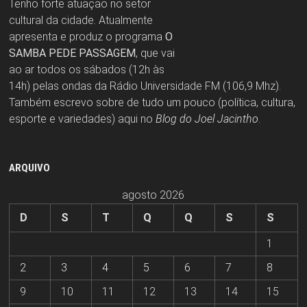
Tenho forte atuação no setor
cultural da cidade. Atualmente
apresenta e produz o programa
O
SAMBA PEDE PASSAGEM
, que vai
ao ar todos os sábados (12h às
14h) pelas ondas da Rádio Universidade FM (106,9 Mhz).
Também escrevo sobre de tudo um pouco (política, cultura,
esporte e variedades) aqui no
Blog do Joel Jacintho
.
ARQUIVO
agosto 2026
D
S
T
Q
Q
S
S
1
2
3
4
5
6
7
8
9
10
11
12
13
14
15