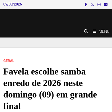
Skip
09/08/2026
to
content
MENU
GERAL
Favela escolhe samba
enredo de 2026 neste
domingo (09) em grande
final