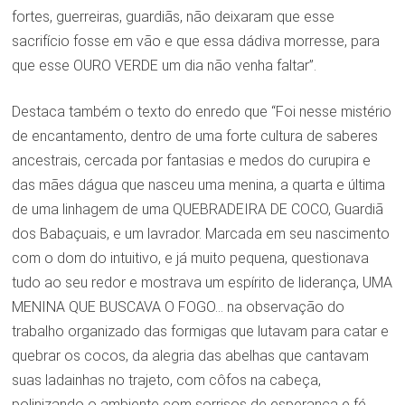
fortes, guerreiras, guardiãs, não deixaram que esse
sacrifício fosse em vão e que essa dádiva morresse, para
que esse OURO VERDE um dia não venha faltar”.
Destaca também o texto do enredo que “Foi nesse mistério
de encantamento, dentro de uma forte cultura de saberes
ancestrais, cercada por fantasias e medos do curupira e
das mães dágua que nasceu uma menina, a quarta e última
de uma linhagem de uma QUEBRADEIRA DE COCO, Guardiã
dos Babaçuais, e um lavrador. Marcada em seu nascimento
com o dom do intuitivo, e já muito pequena, questionava
tudo ao seu redor e mostrava um espírito de liderança, UMA
MENINA QUE BUSCAVA O FOGO… na observação do
trabalho organizado das formigas que lutavam para catar e
quebrar os cocos, da alegria das abelhas que cantavam
suas ladainhas no trajeto, com côfos na cabeça,
polinizando o ambiente com sorrisos de esperança e fé.