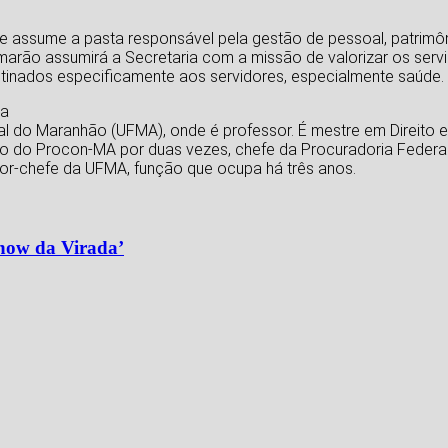
e assume a pasta responsável pela gestão de pessoal, patrimôni
rão assumirá a Secretaria com a missão de valorizar os servi
estinados especificamente aos servidores, especialmente saúde.
ia
al do Maranhão (UFMA), onde é professor. É mestre em Direito e
ção do Procon-MA por duas vezes, chefe da Procuradoria Feder
or-chefe da UFMA, função que ocupa há três anos.
Show da Virada’