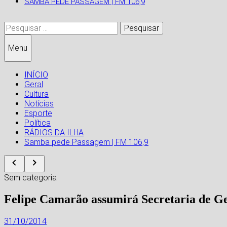
SAMBA PEDE PASSAGEM | FM 106,9
Pesquisar
por:
Menu
INÍCIO
Geral
Cultura
Notícias
Esporte
Política
RÁDIOS DA ILHA
Samba pede Passagem | FM 106,9
Sem categoria
Felipe Camarão assumirá Secretaria de Ge
31/10/2014