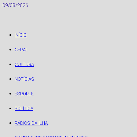
Skip
09/08/2026
to
content
INÍCIO
GERAL
CULTURA
NOTÍCIAS
ESPORTE
POLÍTICA
RÁDIOS DA ILHA