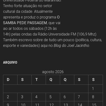
Universidade Federal do Maranhão.
Tenho forte atuação no setor
cultural da cidade. Atualmente
apresenta e produz o programa
O
SAMBA PEDE PASSAGEM
, que vai
ao ar todos os sábados (12h às
14h) pelas ondas da Rádio Universidade FM (106,9 Mhz).
Também escrevo sobre de tudo um pouco (política, cultura,
esporte e variedades) aqui no
Blog do Joel Jacintho
.
ARQUIVO
agosto 2026
D
S
T
Q
Q
S
S
1
2
3
4
5
6
7
8
9
10
11
12
13
14
15