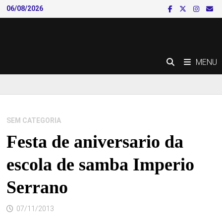
Skip
06/08/2026
to
content
MENU
SEM CATEGORIA
Festa de aniversario da
escola de samba Imperio
Serrano
07/11/2013