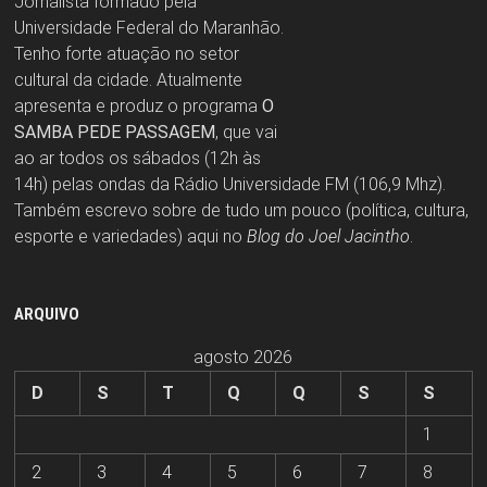
Jornalista formado pela
Universidade Federal do Maranhão.
Tenho forte atuação no setor
cultural da cidade. Atualmente
apresenta e produz o programa
O
SAMBA PEDE PASSAGEM
, que vai
ao ar todos os sábados (12h às
14h) pelas ondas da Rádio Universidade FM (106,9 Mhz).
Também escrevo sobre de tudo um pouco (política, cultura,
esporte e variedades) aqui no
Blog do Joel Jacintho
.
ARQUIVO
agosto 2026
D
S
T
Q
Q
S
S
1
2
3
4
5
6
7
8