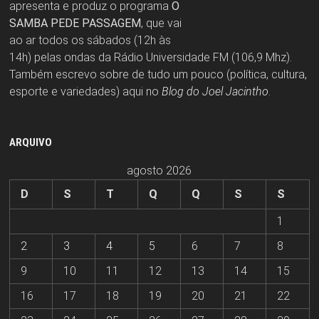
apresenta e produz o programa
O
SAMBA PEDE PASSAGEM
, que vai
ao ar todos os sábados (12h às
14h) pelas ondas da Rádio Universidade FM (106,9 Mhz).
Também escrevo sobre de tudo um pouco (política, cultura,
esporte e variedades) aqui no
Blog do Joel Jacintho
.
ARQUIVO
agosto 2026
D
S
T
Q
Q
S
S
1
2
3
4
5
6
7
8
9
10
11
12
13
14
15
16
17
18
19
20
21
22