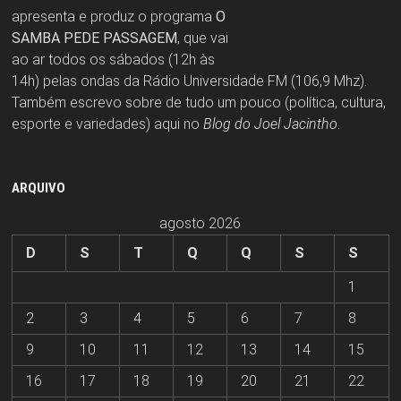
apresenta e produz o programa
O
SAMBA PEDE PASSAGEM
, que vai
ao ar todos os sábados (12h às
14h) pelas ondas da Rádio Universidade FM (106,9 Mhz).
Também escrevo sobre de tudo um pouco (política, cultura,
esporte e variedades) aqui no
Blog do Joel Jacintho
.
ARQUIVO
agosto 2026
D
S
T
Q
Q
S
S
1
2
3
4
5
6
7
8
9
10
11
12
13
14
15
16
17
18
19
20
21
22