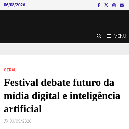
Skip
06/08/2026
to
content
MENU
GERAL
Festival debate futuro da
mídia digital e inteligência
artificial
30/05/2026