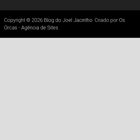
Copyright © 2026
Blog do Joel Jacintho
. Criado por
Os
Orcas - Agência de Sites
.