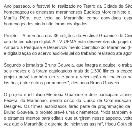
Ano passado, o festival foi realizado no Teatro da Cidade de Sã
homenageou os cineastas maranhenses Euclides Moreira Neto e Mu
Marília Pêra, que veio ao Maranhão como convidada espe
homenageados ainda não foram divulgados.
Projeto – A memória das 36 edições do Festival Guarnicê de C
uso de tecnologia digital. A TV UFMA está desenvolvendo projet
Amparo à Pesquisa e Desenvolvimento Científico do Maranhão (
e digitalização do acervo audiovisual do trabalho realizado até agor
Segundo o jornalista Bruno Gouveia, que integra a equipe, o trab
seis meses e já foram catalogados mais de 1.500 filmes, a expect
projeto prevê também um site para a veiculação de matérias sob
história, entre outros pormenores”, destacou Bruno Gouveia.
O projeto é intitulado Memória Guarnicê e dele participam aluno
Federal do Maranhão, sendo cinco do Curso de Comunicação
Designer. Os filmes autorizados farão parte da programação 
Bruno Gouveia, o projeto prevê uma cinemateca. “Nós também e
e estamos atentos para editais que surgirem nesse aspecto, volt
vez que o Maranhão é carente de iniciativas assim”, frisou Gouvei