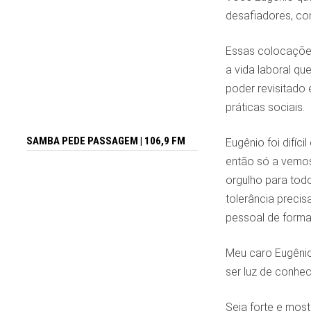
desafiadores, co
Essas colocações
a vida laboral qu
poder revisitado 
práticas sociais.
SAMBA PEDE PASSAGEM | 106,9 FM
Eugênio foi difíc
então só a vemos
orgulho para tod
tolerância preci
pessoal de forma 
Meu caro Eugênio 
ser luz de conhec
Seja forte e mostr