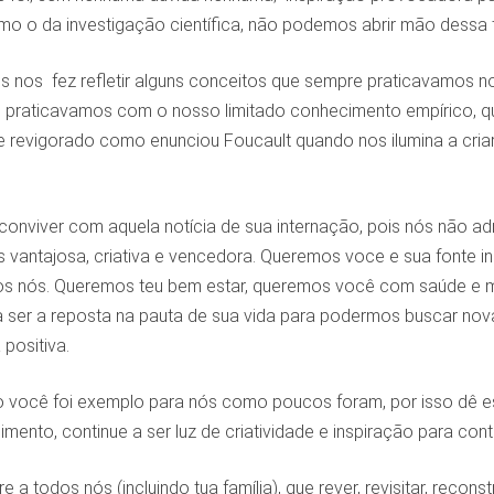
mo o da investigação científica, não podemos abrir mão dessa 
 nos fez refletir alguns conceitos que sempre praticavamos no 
e praticavamos com o nosso limitado conhecimento empírico, que
e revigorado como enunciou Foucault quando nos ilumina a cria
il conviver com aquela notícia de sua internação, pois nós não 
 vantajosa, criativa e vencedora. Queremos voce e sua fonte i
os nós. Queremos teu bem estar, queremos você com saúde e mult
sa ser a reposta na pauta de sua vida para podermos buscar nov
positiva.
você foi exemplo para nós como poucos foram, por isso dê essa
imento, continue a ser luz de criatividade e inspiração para con
e a todos nós (incluindo tua família), que rever, revisitar, reco