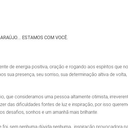
 ARAÚJO…. ESTAMOS COM VOCÊ.
nte de energia positiva, oração e rogando aos espíritos que n
 sua presença, seu sorriso, sua determinação altiva de volta,
o, que consideramos uma pessoa altamente otimista, irreveren
zer das dificuldades fontes de luz e inspiração, por isso quere
os desafios, sonhos e um amanhã mais brilhante.
 foi, sem nenhuma dúvida nenhuma, inspiração provocadora p