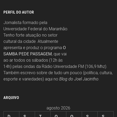
PERFIL DO AUTOR
Jornalista formado pela
Universidade Federal do Maranhão.
Tenho forte atuação no setor
cultural da cidade. Atualmente
apresenta e produz o programa
O
SAMBA PEDE PASSAGEM
, que vai
ao ar todos os sábados (12h às
14h) pelas ondas da Rádio Universidade FM (106,9 Mhz).
Também escrevo sobre de tudo um pouco (política, cultura,
esporte e variedades) aqui no
Blog do Joel Jacintho
.
ARQUIVO
agosto 2026
D
S
T
Q
Q
S
S