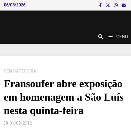
Skip
06/08/2026
to
content
MENU
SEM CATEGORIA
Fransoufer abre exposição
em homenagem a São Luís
nesta quinta-feira
01/02/2012