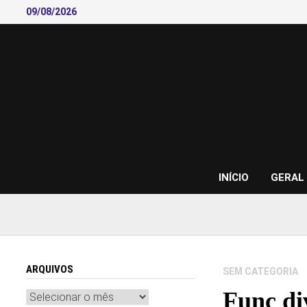
Skip
09/08/2026
to
content
INÍCIO
GERAL
ARQUIVOS
SEM CATEGORIA
Func di
Arquivos