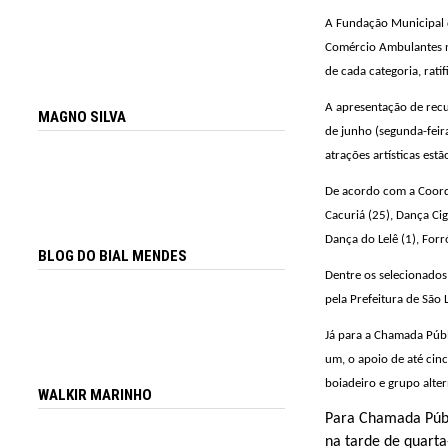
A Fundação Municipal de
Comércio Ambulantes na
de cada categoria, rati
A apresentação de recur
MAGNO SILVA
de junho (segunda-feira
atrações artísticas est
De acordo com a Coorde
Cacuriá (25), Dança Ci
Dança do Lelê (1), Forr
BLOG DO BIAL MENDES
Dentre os selecionados
pela Prefeitura de São 
Já para a Chamada Públ
um, o apoio de até cin
boiadeiro e grupo alter
WALKIR MARINHO
Para Chamada Públ
na tarde de quarta-