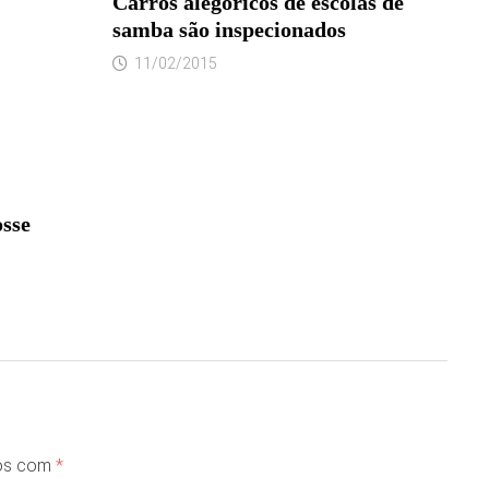
Carros alegóricos de escolas de
samba são inspecionados
11/02/2015
osse
dos com
*