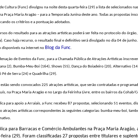
 Cultura (Func) divulgou na noite desta quarta-feira (29) a lista de selecionados nas
 Praça Maria Aragão – para a Temporada Junina deste ano. Todas as propostas inscr
ficando os critérios e a pontuação adotados.
sos do resultado para as atrações artísticas poderá ser feita no protocolo do órgão, 
). Caso haja recurso, o resultado final e definitivo será divulgado no dia 04 de junh
Blog da Func
ão disponíveis na internet no
.
nação de Eventos da Func, para a Chamada Pública de Atrações Artísticas inscrever
gana (2), Bumba-Meu-Boi (164), Shows (55), Dança do Boiadeiro (20), Alternativo (14)
ó Pé de Serra (24) e Quadrilha (29).
 estão sendo convocados 225 atrações artísticas, que serão contratadas e programad
Luís, na Praça Maria Aragão e no Largo da Feirinha Livre, entre os bairros da Cohab/
ica para apoio a Arraiais, a Func recebeu 87 propostas, selecionando 51 eventos, di
co atrações artísticas correspondentes às seguintes categorias: bumba-meu-boi, tamb
nativo.
ica para Barracas e Comércio Ambulantes na Praça Maria Aragão, as
feira (29). Foram classificadas 27 propostas entre titulares e suplen