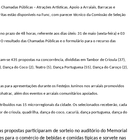
 Chamadas Públicas – Atrações Artísticas, Apoio a Arraiais, Barracas e
itas estão disponíveis na Func, com parecer técnico da Comissão de Seleção
no prazo de 48 horas, referente aos dias úteis: 31 de maio (sexta-feira) e 03
o. O resultado das Chamadas Públicas e o formulário para o recurso das
am-se 435 propostas na concorrência, divididas em Tambor de Crioula (37),
, Dança do Coco (2), Teatro (5), Dança Portuguesa (55), Dança do Caroço (2),
as para apresentações durante os Festejos Juninos nos arraiais promovidos
Cohatrac, além dos eventos e arraiais comunitários apoiados.
stribuídos nas 15 microrregionais da cidade. Os selecionados receberão, cada
or de crioula, quadrilha, dança do coco, cacuriá, dança portuguesa, dança do
 propostas participaram de sorteio no auditório do Memorial
tes para o comércio de bebidas e comidas típicas e sorvete nas