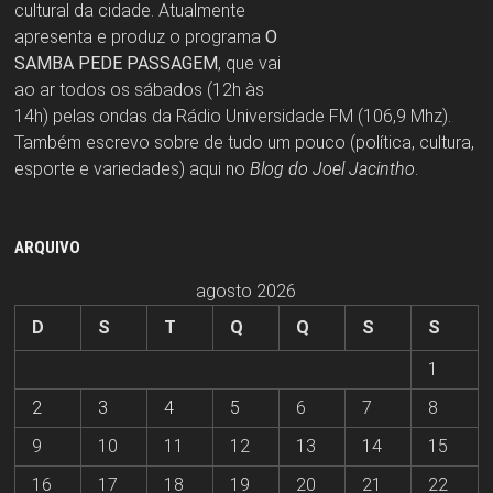
cultural da cidade. Atualmente
apresenta e produz o programa
O
SAMBA PEDE PASSAGEM
, que vai
ao ar todos os sábados (12h às
14h) pelas ondas da Rádio Universidade FM (106,9 Mhz).
Também escrevo sobre de tudo um pouco (política, cultura,
esporte e variedades) aqui no
Blog do Joel Jacintho
.
ARQUIVO
agosto 2026
D
S
T
Q
Q
S
S
1
2
3
4
5
6
7
8
9
10
11
12
13
14
15
16
17
18
19
20
21
22