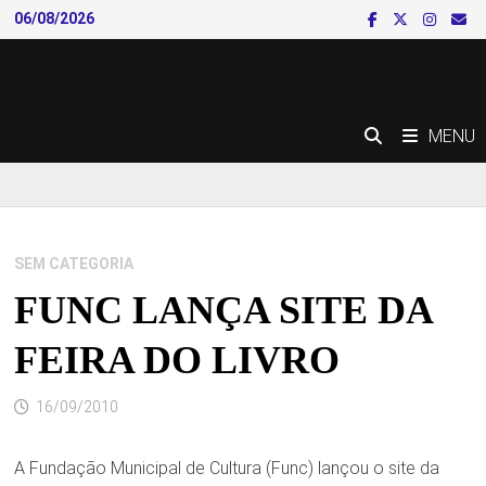
Skip
06/08/2026
to
content
MENU
SEM CATEGORIA
FUNC LANÇA SITE DA
FEIRA DO LIVRO
16/09/2010
A Fundação Municipal de Cultura (Func) lançou o site da