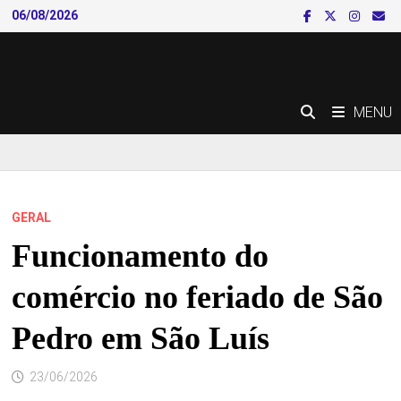
Skip
06/08/2026
to
content
MENU
GERAL
Funcionamento do
comércio no feriado de São
Pedro em São Luís
23/06/2026