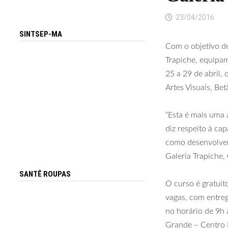
23/04/2016
SINTSEP-MA
Com o objetivo de
Trapiche, equipam
25 a 29 de abril,
Artes Visuais, Bet
“Esta é mais uma 
diz respeito à ca
como desenvolver 
Galeria Trapiche,
SANTÊ ROUPAS
O curso é gratuit
vagas, com entrega
no horário de 9h à
Grande – Centro H