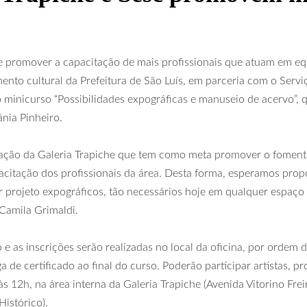
 promover a capacitação de mais profissionais que atuam em equ
ento cultural da Prefeitura de São Luís, em parceria com o Serv
 o minicurso “Possibilidades expográficas e manuseio de acervo”,
ânia Pinheiro.
ação da Galeria Trapiche que tem como meta promover o fomento 
pacitação dos profissionais da área. Desta forma, esperamos pr
projeto expográficos, tão necessários hoje em qualquer espaço c
 Camila Grimaldi.
o e as inscrições serão realizadas no local da oficina, por ordem 
 de certificado ao final do curso. Poderão participar artistas, p
s 12h, na área interna da Galeria Trapiche (Avenida Vitorino Frei
istórico).