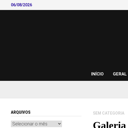
Skip
06/08/2026
to
content
INÍCIO
GERAL
ARQUIVOS
SEM CATEGORIA
Galeria
Arquivos