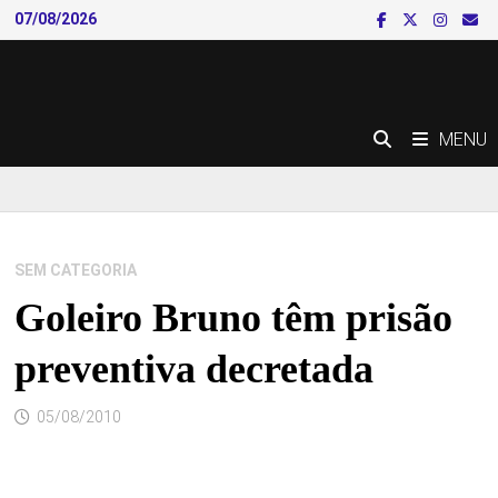
Skip
07/08/2026
to
content
MENU
SEM CATEGORIA
Goleiro Bruno têm prisão
preventiva decretada
05/08/2010