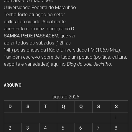
Jornalista formado pela
Universidade Federal do Maranhão.
Tenho forte atuação no setor
cultural da cidade. Atualmente
apresenta e produz o programa
O
SAMBA PEDE PASSAGEM
, que vai
ao ar todos os sábados (12h às
14h) pelas ondas da Rádio Universidade FM (106,9 Mhz).
Também escrevo sobre de tudo um pouco (política, cultura,
esporte e variedades) aqui no
Blog do Joel Jacintho
.
ARQUIVO
agosto 2026
D
S
T
Q
Q
S
S
1
2
3
4
5
6
7
8